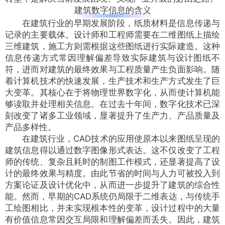
建筑数字信息的含义
在建筑行业的早期发展阶段，纸质材料是信息传递与
记录的主要载体。设计师和工程师需要在二维图纸上描绘
三维建筑，施工方则需根据这些图纸进行实际建造。
这种
信息传递方式常因理解偏差导致实际建筑与设计图纸不
符，进而对建筑的最终效果与工程质量产生负面影响
。随
着计算机技术的快速发展，生产技术和生产方式发生了巨
大变革。其核心在于将物理世界数字化，从而使计算机能
够读取并处理相关信息。在过去十年间，数字化技术已深
刻改变了诸多工业领域，显著提升了生产力、产品质量及
产品多样性。
在建筑行业，
CAD技术
的应用使原本以来图纸呈现的
建筑信息得以通过数字图像形式表达。这不仅改变了工程
师的传统、复杂且耗时的制图工作模式，还显著提高了设
计的最终效果与精度。由此节省的时间与人力可被投入到
方案论证及设计优化中，从而进一步提升了建筑的综合性
能。然而，早期的CAD系统仍局限于二维表达，与传统手
工绘图相比，并未实现根本性的变革，设计过程中的大量
有价值信息常因交互局限和理解偏差而丢失。因此，建筑