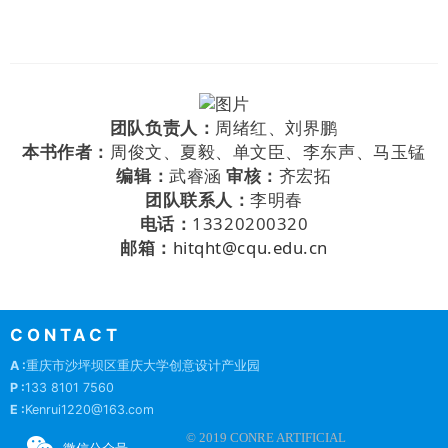
团队负责人：
周绪红、
刘界鹏
本书作者：
周俊文、夏毅、单文臣、李东声、马玉锰
编辑：
武睿涵
审核：
齐宏拓
团队联系人：
李明春
电话：
13320200320
邮箱：
hitqht@cqu.edu.cn
CONTACT
A :
重庆市沙坪坝区重庆大学创意设计产业园
P :
133 8101 7560
E :
Kenrui1220@163.com
© 2019 CONRE ARTIFICIAL